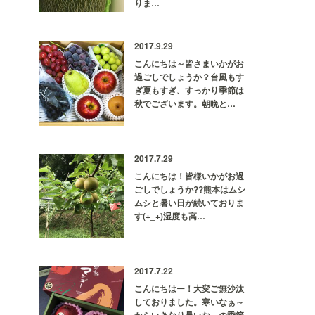
りま…
2017.9.29
こんにちは～皆さまいかがお
過ごしでしょうか？台風もす
ぎ夏もすぎ、すっかり季節は
秋でございます。朝晩と…
2017.7.29
こんにちは！皆様いかがお過
ごしでしょうか??熊本はムシ
ムシと暑い日が続いておりま
す(+_+)湿度も高…
2017.7.22
こんにちはー！大変ご無沙汰
しておりました。寒いなぁ～