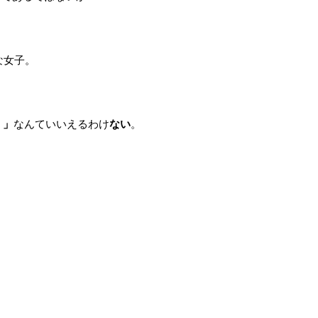
な女子。
。
。」
なんていいえるわけ
ない
。