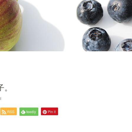
子。
i
RSS
feedly
Pin it