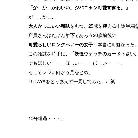
「か、か、かわいい。ジバニャン可愛すぎる。」
が、しかし、
大人かっこいい雑誌
をもつ、25歳を迎える中途半端
店員さんはたぶん
年下
であろう20歳前後の
可愛らしいロングヘアーの女子
←本当に可愛かった
この雑誌を片手に、
「妖怪ウォッチのカード下さい
でもほしい・・・ほしい・・・ほしい・・・。
そこでレジに向かう足をとめ、
TUTAYAをとりあえず一周してみた。←笑
10分経過・・・。