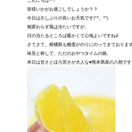
皆様いかがお過ごしでしょうか？？
今日は久しぶりの良いお天気です(*^。^*)
相変わらず風は冷たいですが、
日の当たるところは暖かくて心地よいですね♪
さてさて、柑橘類も糖度がのりにのってきておりま
味見と称して、ただのおやつタイムの娘。
本日は甘さとほろ苦さが大人な♥熊本県産の八朔です