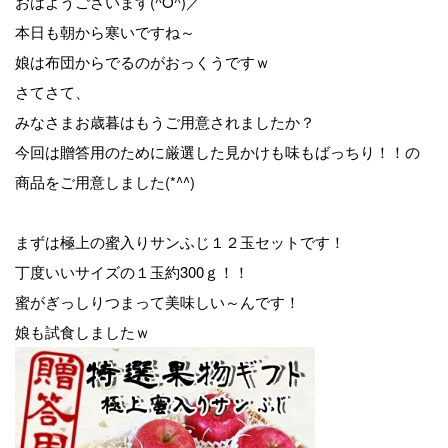
おはようございます(^O^)／
本日も朝から寒いですね～
娘は布団からでるのがおっくうですｗ
さてさて、
みなさまお歳暮はもうご用意されましたか？
今回は贈答用のために厳選した見かけも味もばっちり！！の
商品をご用意しました(*^^)
まずは極上の蜜入りサンふじ１２玉セットです！
丁度いいサイズの１玉約300ｇ！！
蜜がぎっしりつまって美味しい～んです！
娘も試食しましたｗ