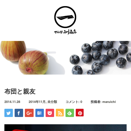
Menu
トップページ
取扱商品一覧
ネットショップ取扱商品
会社概要
布団と親友
お問い合わせ
2014.11.28
2014年11月
,
未分類
コメント:
0
投稿者:
maruichi